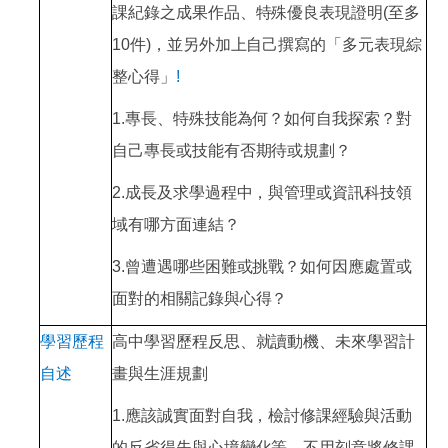
課紀錄之成果作品、特殊優良表現證明
(
至多
10
件
)
，並另外加上自己撰寫的「多元表現綜
整心得」
!
1.專長、特殊技能為何？如何自我探索？對
自己專長或技能有否期待或規劃？
2.成長及求學過程中，與管理或資訊科技領
域有哪方面連結？
3.曾遭遇哪些困難或挑戰？如何因應處置或
面對的相關記錄與心得？
學習歷程
高中學習歷程反思、就讀動機、未來學習計
自述
畫與生涯規劃
1.應該誠實面對自我，檢討修課經驗與活動
的反省得失與心境變化等，不用刻意將修課