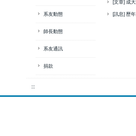
[文章] 
系友動態
[訊息] 歷
師長動態
系友通訊
捐款
:::