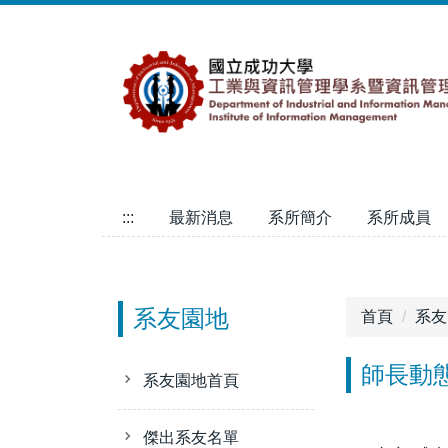
跳
到
主
要
內
容
區
:::
最新消息
系所簡介
系所成員
系友園地
首頁
系友
師長動
系友園地首頁
傑出系友名單