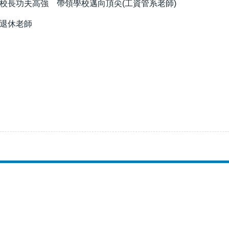
成大校長功夫高強 帶領學校邁向頂尖(工資管系老師)
年退休老師