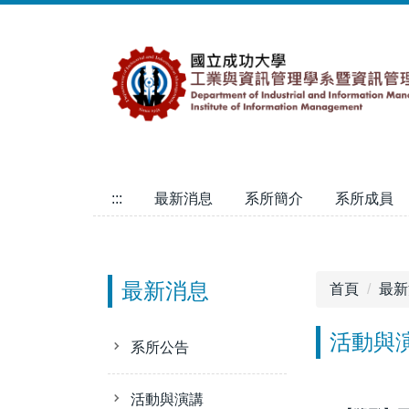
跳
到
主
要
內
容
區
:::
最新消息
系所簡介
系所成員
最新消息
首頁
最新
活動與
系所公告
活動與演講