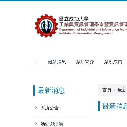
跳
到
主
要
內
容
區
:::
最新消息
系所簡介
系所成員
最新消息
首頁
最新
最新消
系所公告
活動與演講