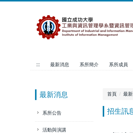
跳
到
主
要
內
容
區
:::
最新消息
系所簡介
系所成員
最新消息
首頁
最新
招生訊
系所公告
活動與演講