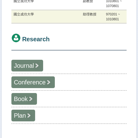
國立成功大學
副教授
1010801 ~
1070801
國立成功大學
助理教授
970201 ~
1010801
Research
Journal
Conference
學年度
著作
著作人
2018
Shing Chih Tsai; I-Ying Ho, (2018), Sample Average
蔡青志
Approximation for a Two-Echelon Inventory System
Book
學年度
著作
著作人
with Service Level Constraints,Journal of the
Operational Research Society,Published online: 11
2011
Shing Chih Tsai,2011,Efficient Procedures for
蔡青志
Jun 2018, (SCI)
Optimization via Simulation with Binary Variables,19th
Plan
學年度
專書類別
出版日期
專書名稱
著作人
Triennial Conference of the International Federation of
2017
Shing Chih Tsai; Tse Yang, (2017), Rapid Screening
蔡青志
Operational Research Societies;,Melbourne, Australia
Algorithms for Stochastically Constrained Problems,
2009
(專書)
2009/00/00
*Shing Chih Tsai; Barry L.
蔡青志
Annals of Operations Research, 254(1-2), pp 425-
Nelson; Jeremy
2011
Ya-Xin Zheng; Shing Chih Tsai,2011,Using Sample
蔡青志
年度
計畫名稱
參與人
計畫時間
447, (SCI)
Staum,Advancing the
Average Approximation and Feasibility Check to Solve
Frontiers of Simulation: A