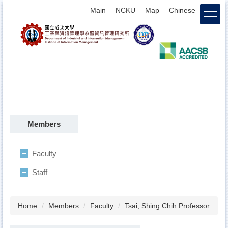
Jump
Main
NCKU
Map
Chinese
login
to
the
main
content
block
Members
Faculty
Staff
Home
Members
Faculty
Tsai, Shing Chih Professor