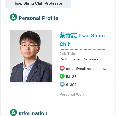
Tsai, Shing Chih Professor
Personal Profile
蔡青志
Tsai, Shing
Chih
Job Title
Distinguished Professor
sctsai@mail.ncku.edu.tw
53135
61309
Personal Web
Information