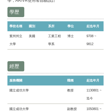
學，AR/VR使用者體驗設計
學歷
學校名稱
國別
系所
學位
起迄年月
賓州州立
美國
工業工程
博士
9708 ~
大學
學系
9812
經歷
服務機關
職稱
起迄年月
國立成功大學
教授
1130801 ~
迄今
國立成功大學
副教授
1050801 ~