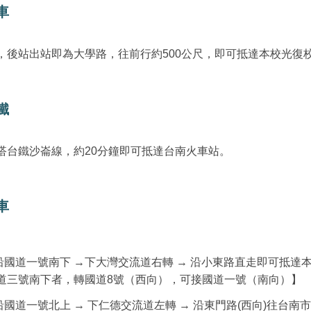
車
，後站出站即為大學路，往前行約500公尺，即可抵達本校光復
鐵
搭台鐵沙崙線，約20分鐘即可抵達台南火車站。
車
沿國道一號南下 →下大灣交流道右轉 → 沿小東路直走即可抵達
道三號南下者，轉國道8號（西向），可接國道一號（南向）】
國道一號北上 → 下仁德交流道左轉 → 沿東門路(西向)往台南市