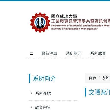
跳
到
主
要
內
容
區
:::
最新消息
系所簡介
系所成員
系所簡介
首頁
系所
交通資
系所介紹
教育宗旨