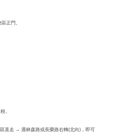
校區正門。
本校。
區直走 → 遇林森路或長榮路右轉(北向)，即可