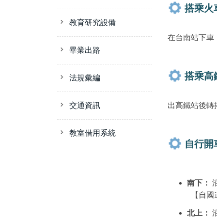
搭乘火
教育研究設備
在台南站下車
畢業出路
搭乘高
法規彙編
交通資訊
出高鐵站後轉
教室借用系統
自行開
南下：
【自國
北上：
沿